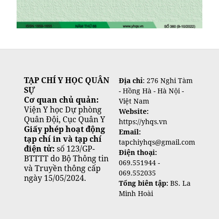
TẠP CHÍ Y HỌC QUÂN
Địa chỉ
: 276 Nghi Tàm
SỰ
- Hồng Hà - Hà Nội -
Cơ quan chủ quản:
Việt Nam
Viện Y học Dự phòng
Website:
Quân Đội, Cục Quân Y
https://yhqs.vn
Giấy phép hoạt động
Email:
tạp chí in và tạp chí
tapchiyhqs@gmail.com
điện tử:
số 123/GP-
Điện thoại:
BTTTT do Bộ Thông tin
069.551944 -
và Truyền thông cấp
069.552035
ngày 15/05/2024.
Tổng biên tập:
BS. La
Minh Hoài