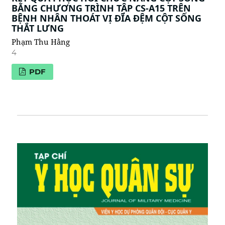
BẰNG CHƯƠNG TRÌNH TẬP CS-A15 TRÊN
BỆNH NHÂN THOÁT VỊ ĐĨA ĐỆM CỘT SỐNG
THẮT LƯNG
Phạm Thu Hằng
4
PDF
TÌM KIẾM