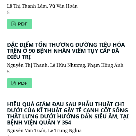
Lã Thị Thanh Lâm, Vũ Văn Hoàn
5
PDF
ĐẶC ĐIỂM TỔN THƯƠNG ĐƯỜNG TIÊU HÓA
TRÊN Ở 90 BỆNH NHÂN VIÊM TỤY CẤP ĐÃ
ĐIỀU TRỊ
Nguyễn Thị Thanh, Lê Hữu Nhượng, Phạm Hồng Ánh
5
PDF
HIỆU QUẢ GIẢM ĐAU SAU PHẪU THUẬT CHI
DƯỚI CỦA KĨ THUẬT GÂY TÊ CẠNH CỘT SỐNG
THẮT LƯNG DƯỚI HƯỚNG DẪN SIÊU ÂM, TẠI
BỆNH VIỆN QUÂN Y 354
Nguyễn Văn Tuấn, Lê Trung Nghĩa