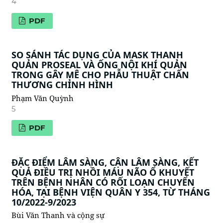
4
PDF
SO SÁNH TÁC DỤNG CỦA MASK THANH
QUẢN PROSEAL VÀ ỐNG NỘI KHÍ QUẢN
TRONG GÂY MÊ CHO PHẪU THUẬT CHẤN
THƯƠNG CHỈNH HÌNH
Phạm Văn Quỳnh
5
PDF
ĐẶC ĐIỂM LÂM SÀNG, CẬN LÂM SÀNG, KẾT
QUẢ ĐIỀU TRỊ NHỒI MÁU NÃO Ổ KHUYẾT
TRÊN BỆNH NHÂN CÓ RỐI LOẠN CHUYỂN
HÓA, TẠI BỆNH VIỆN QUÂN Y 354, TỪ THÁNG
10/2022-9/2023
Bùi Văn Thanh và cộng sự