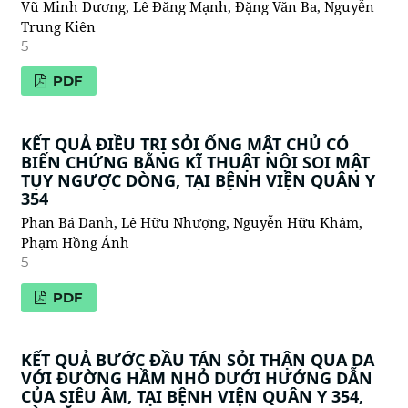
Vũ Minh Dương, Lê Đăng Mạnh, Đặng Văn Ba, Nguyễn
Trung Kiên
5
PDF
KẾT QUẢ ĐIỀU TRỊ SỎI ỐNG MẬT CHỦ CÓ
BIẾN CHỨNG BẰNG KĨ THUẬT NỘI SOI MẬT
TỤY NGƯỢC DÒNG, TẠI BỆNH VIỆN QUÂN Y
354
Phan Bá Danh, Lê Hữu Nhượng, Nguyễn Hữu Khâm,
Phạm Hồng Ánh
5
PDF
KẾT QUẢ BƯỚC ĐẦU TÁN SỎI THẬN QUA DA
VỚI ĐƯỜNG HẦM NHỎ DƯỚI HƯỚNG DẪN
CỦA SIÊU ÂM, TẠI BỆNH VIỆN QUÂN Y 354,