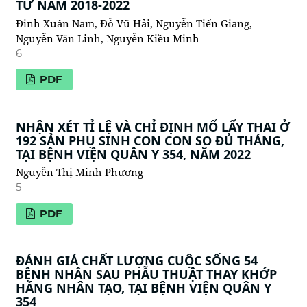
TỪ NĂM 2018-2022
Đinh Xuân Nam, Đỗ Vũ Hải, Nguyễn Tiến Giang,
Nguyễn Văn Linh, Nguyễn Kiều Minh
6
PDF
NHẬN XÉT TỈ LỆ VÀ CHỈ ĐỊNH MỔ LẤY THAI Ở
192 SẢN PHỤ SINH CON CON SO ĐỦ THÁNG,
TẠI BỆNH VIỆN QUÂN Y 354, NĂM 2022
Nguyễn Thị Minh Phương
5
PDF
ĐÁNH GIÁ CHẤT LƯỢNG CUỘC SỐNG 54
BỆNH NHÂN SAU PHẪU THUẬT THAY KHỚP
HÁNG NHÂN TẠO, TẠI BỆNH VIỆN QUÂN Y
354