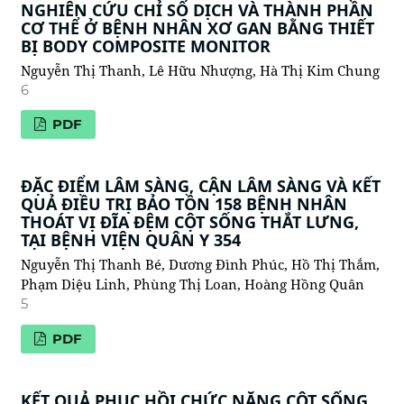
NGHIÊN CỨU CHỈ SỐ DỊCH VÀ THÀNH PHẦN
CƠ THỂ Ở BỆNH NHÂN XƠ GAN BẰNG THIẾT
BỊ BODY COMPOSITE MONITOR
Nguyễn Thị Thanh, Lê Hữu Nhượng, Hà Thị Kim Chung
6
PDF
ĐẶC ĐIỂM LÂM SÀNG, CẬN LÂM SÀNG VÀ KẾT
QUẢ ĐIỀU TRỊ BẢO TỒN 158 BỆNH NHÂN
THOÁT VỊ ĐĨA ĐỆM CỘT SỐNG THẮT LƯNG,
TẠI BỆNH VIỆN QUÂN Y 354
Nguyễn Thị Thanh Bé, Dương Đình Phúc, Hồ Thị Thắm,
Phạm Diệu Linh, Phùng Thị Loan, Hoàng Hồng Quân
5
PDF
KẾT QUẢ PHỤC HỒI CHỨC NĂNG CỘT SỐNG