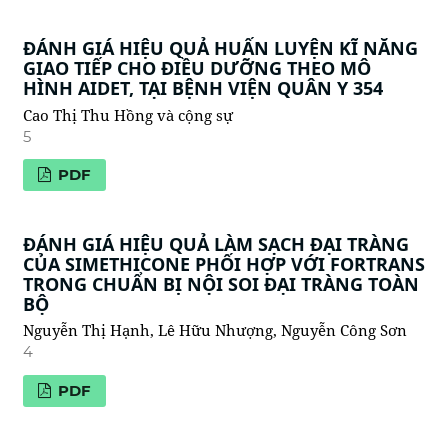
ĐÁNH GIÁ HIỆU QUẢ HUẤN LUYỆN KĨ NĂNG
GIAO TIẾP CHO ĐIỀU DƯỠNG THEO MÔ
HÌNH AIDET, TẠI BỆNH VIỆN QUÂN Y 354
Cao Thị Thu Hồng và cộng sự
5
PDF
ĐÁNH GIÁ HIỆU QUẢ LÀM SẠCH ĐẠI TRÀNG
CỦA SIMETHICONE PHỐI HỢP VỚI FORTRANS
TRONG CHUẨN BỊ NỘI SOI ĐẠI TRÀNG TOÀN
BỘ
Nguyễn Thị Hạnh, Lê Hữu Nhượng, Nguyễn Công Sơn
4
PDF