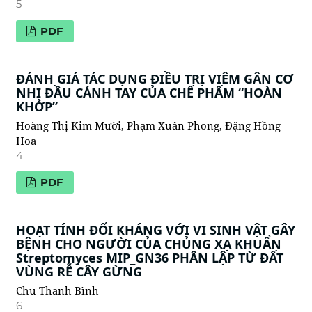
5
PDF
ĐÁNH GIÁ TÁC DỤNG ĐIỀU TRỊ VIÊM GÂN CƠ
NHỊ ĐẦU CÁNH TAY CỦA CHẾ PHẤM “HOÀN
KHỚP”
Hoàng Thị Kim Mười, Phạm Xuân Phong, Đặng Hồng
Hoa
4
PDF
HOẠT TÍNH ĐỐI KHÁNG VỚI VI SINH VẬT GÂY
BỆNH CHO NGƯỜI CỦA CHỦNG XẠ KHUẨN
Streptomyces MIP_GN36 PHÂN LẬP TỪ ĐẤT
VÙNG RỄ CÂY GỪNG
Chu Thanh Bình
6