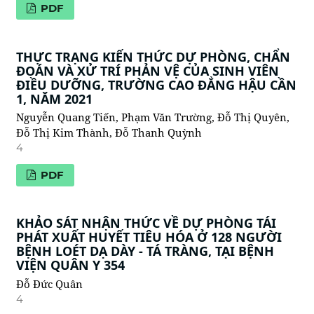
PDF
THỰC TRẠNG KIẾN THỨC DỰ PHÒNG, CHẨN
ĐOÁN VÀ XỬ TRÍ PHẢN VỆ CỦA SINH VIÊN
ĐIỀU DƯỠNG, TRƯỜNG CAO ĐẲNG HẬU CẦN
1, NĂM 2021
Nguyễn Quang Tiến, Phạm Văn Trường, Đỗ Thị Quyên,
Đỗ Thị Kim Thành, Đỗ Thanh Quỳnh
4
PDF
KHẢO SÁT NHẬN THỨC VỀ DỰ PHÒNG TÁI
PHÁT XUẤT HUYẾT TIÊU HÓA Ở 128 NGƯỜI
BỆNH LOÉT DẠ DÀY - TÁ TRÀNG, TẠI BỆNH
VIỆN QUÂN Y 354
Đỗ Đức Quân
4