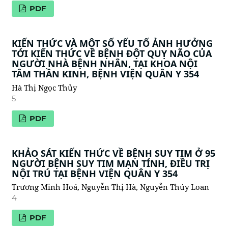
PDF
KIẾN THỨC VÀ MỘT SỐ YẾU TỐ ẢNH HƯỞNG
TỚI KIẾN THỨC VỀ BỆNH ĐỘT QUỴ NÃO CỦA
NGƯỜI NHÀ BỆNH NHÂN, TẠI KHOA NỘI
TÂM THẦN KINH, BỆNH VIỆN QUÂN Y 354
Hà Thị Ngọc Thủy
5
PDF
KHẢO SÁT KIẾN THỨC VỀ BỆNH SUY TIM Ở 95
NGƯỜI BỆNH SUY TIM MẠN TÍNH, ĐIỀU TRỊ
NỘI TRÚ TẠI BỆNH VIỆN QUÂN Y 354
Trương Minh Hoá, Nguyễn Thị Hà, Nguyễn Thúy Loan
4
PDF