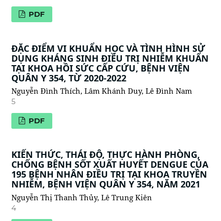
PDF
ĐẶC ĐIỂM VI KHUẨN HỌC VÀ TÌNH HÌNH SỬ
DỤNG KHÁNG SINH ĐIỀU TRỊ NHIỄM KHUẨN
TẠI KHOA HỒI SỨC CẤP CỨU, BỆNH VIỆN
QUÂN Y 354, TỪ 2020-2022
Nguyễn Đình Thích, Lâm Khánh Duy, Lê Đình Nam
5
PDF
KIẾN THỨC, THÁI ĐỘ, THỰC HÀNH PHÒNG,
CHỐNG BỆNH SỐT XUẤT HUYẾT DENGUE CỦA
195 BỆNH NHÂN ĐIỀU TRỊ TẠI KHOA TRUYỀN
NHIỄM, BỆNH VIỆN QUÂN Y 354, NĂM 2021
Nguyễn Thị Thanh Thủy, Lê Trung Kiên
4